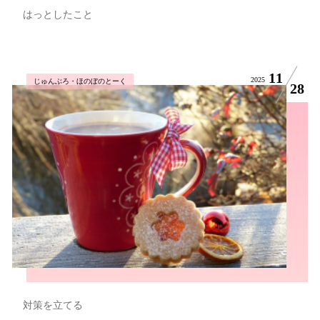
はっとしたこと
11
2025
じゅんぶろ・ほのぼのとーく
28
対策を立てる