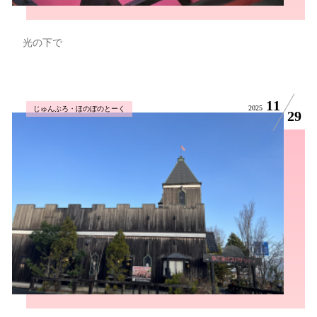
光の下で
11
2025
じゅんぶろ・ほのぼのとーく
29