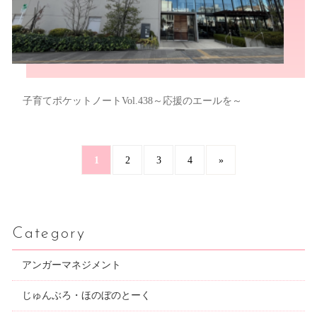
子育てポケットノートVol.438～応援のエールを～
1
2
3
4
»
Category
アンガーマネジメント
じゅんぶろ・ほのぼのとーく