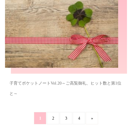
子育てポケットノートVol.20～ご高覧御礼、ヒット数と第1位
と～
1
2
3
4
»