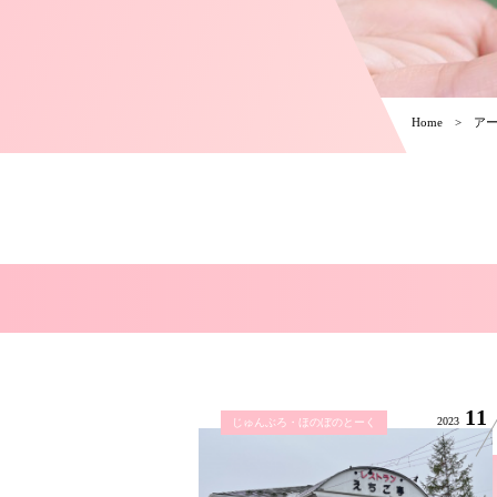
Home
ア
11
2023
じゅんぶろ・ほのぼのとーく