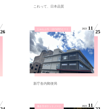
これって、日本品質
11
2023
じゅんぶろ・ほのぼのとーく
26
25
新庁舎内郵便局
11
2023
働き方ポケットノート
24
23