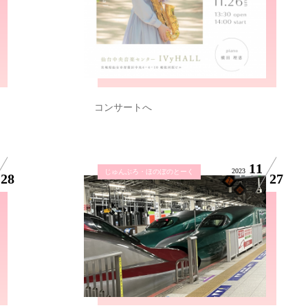
コンサートへ
11
2023
じゅんぶろ・ほのぼのとーく
28
27