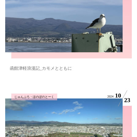
函館津軽浪漫記_カモメとともに
10
2024
じゅんぶろ・ほのぼのとーく
23