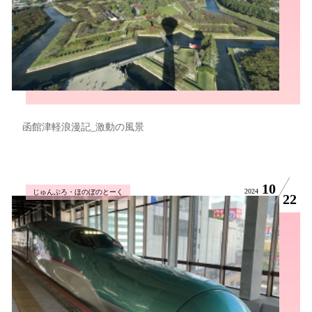
函館津軽浪漫記_激動の風景
10
2024
じゅんぶろ・ほのぼのとーく
22