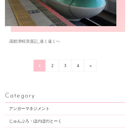
函館津軽浪漫記_速く遠くへ
1
2
3
4
»
Category
アンガーマネジメント
じゅんぶろ・ほのぼのとーく