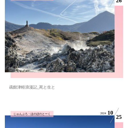
26
函館津軽浪漫記_死と生と
10
2024
じゅんぶろ・ほのぼのとーく
25