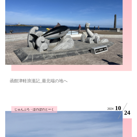
函館津軽浪漫記_最北端の地へ
10
2024
じゅんぶろ・ほのぼのとーく
24