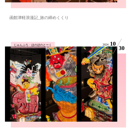
函館津軽浪漫記_旅の締めくくり
10
2024
じゅんぶろ・ほのぼのとーく
30