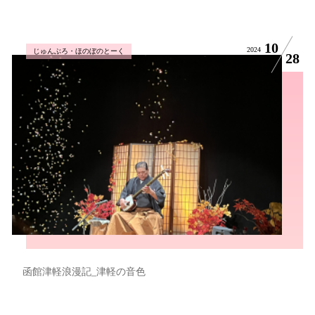
10
2024
じゅんぶろ・ほのぼのとーく
28
函館津軽浪漫記_津軽の音色