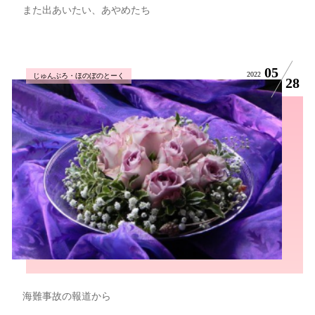
また出あいたい、あやめたち
05
2022
じゅんぶろ・ほのぼのとーく
28
海難事故の報道から