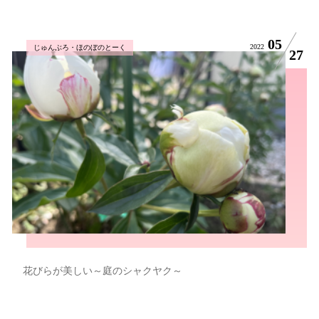
05
2022
じゅんぶろ・ほのぼのとーく
27
花びらが美しい～庭のシャクヤク～