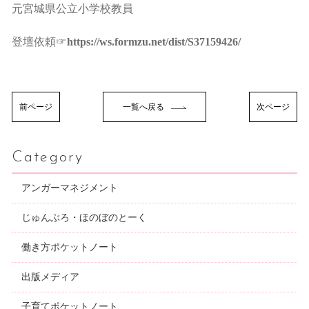
元宮城県公立小学校教員
登壇依頼☞
https://ws.formzu.net/dist/S37159426/
前ページ
一覧へ戻る
次ページ
Category
アンガーマネジメント
じゅんぶろ・ほのぼのとーく
働き方ポケットノート
出版メディア
子育てポケットノート