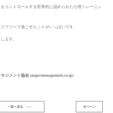
りをコントロールする世界的に認められた心理トレーニン
レスフリーで過ごすヒントがいっぱいです。
たします。
ト協会 (angermanagement.co.jp)
一覧へ戻る
次ページ