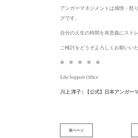
アンガーマネジメントは感情・怒
グです。
自分の人生の時間を有意義にスト
ご検討をどうぞよろしくお願いい
✲ ✲ ✲ ✲ ✲
Edu Support Office
川上 淳子 | 【公式】日本アンガーマネジメン
前ページ