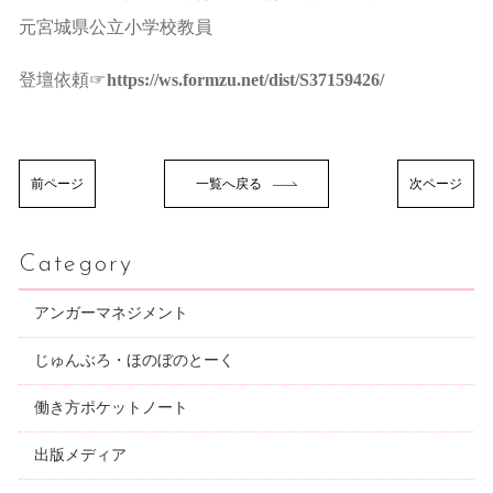
元宮城県公立小学校教員
登壇依頼☞
https://ws.formzu.net/dist/S37159426/
前ページ
一覧へ戻る
次ページ
Category
アンガーマネジメント
じゅんぶろ・ほのぼのとーく
働き方ポケットノート
出版メディア