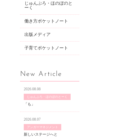
じゅんぶろ・ほのぼのと
ーく
働き方ポケットノート
出版メディア
子育てポケットノート
New Article
2026.08.08
じゅんぶろ・ほのぼのとーく
「も」
2026.08.07
アンガーマネジメント
新しいステージへと