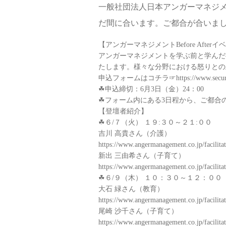
一般社団法人日本アンガーマネジ
だ間に合います。ご都合が合いま
【アンガーマネジメントBefore Afterイ
アンガーマネジメントを学ぶ前と学んだ
たします。様々な分野における怒りとの
申込フォームはコチラ☞
https://www.sec
☘申込締切：6月3日（金）24：00
☘フォーム内にある3日程から、ご都合
【登壇者紹介】
☘６/７（火） １９:３０～２１:００
吉川 高貴さん（介護）
https://www.angermanagement.co.jp/facilita
新出 三由希さん（子育て）
https://www.angermanagement.co.jp/facilita
☘６/９（木） １０：３０～１２：００
大石 緑さん（教育）
https://www.angermanagement.co.jp/facilita
尾崎 沙千さん（子育て）
https://www.angermanagement.co.jp/facilita