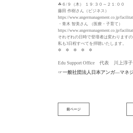
☘６/９（木） １９:３０～２１:００
藤田 作樹さん（ビジネス）
https://www.angermanagement.co.jp/facilita
・青木 智美さん （医療・子育て）
https://www.angermanagement.co.jp/facilita
それぞれの日時で登壇者は変わりますの
私も3日程すべてを拝聴いたします。
✲ ✲ ✲ ✲ ✲
Edu Support Office 代表 川上淳子
☞
一般社団法人日本アンガ―マネ
前ページ