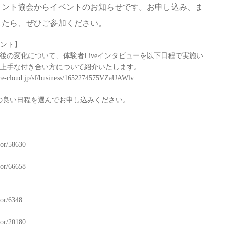
メント協会からイベントのお知らせです。お申し込み、ま
したら、ぜひご参加ください。
ベント】
後の変化について、体験者Liveインタビューを以下日程で実施い
上手な付き合い方について紹介いたします。
ure-cloud.jp/sf/business/1652274575VZaUAWlv
の良い日程を選んでお申し込みください。
tor/58630
tor/66658
tor/6348
tor/20180