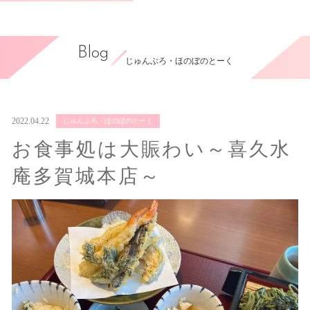
Blog
じゅんぶろ・ほのぼのとーく
2022.04.22
じゅんぶろ・ほのぼのとーく
お食事処は大賑わい～喜久水
庵多賀城本店～