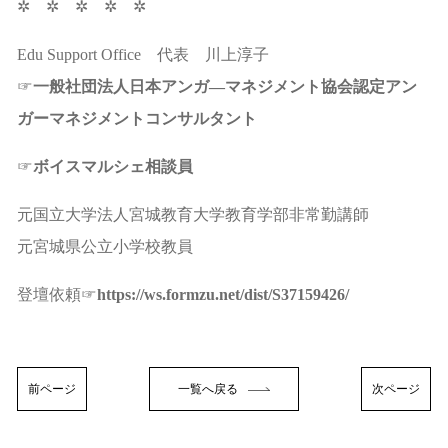
✲ ✲ ✲ ✲ ✲
Edu Support Office 代表 川上淳子
☞
一般社団法人日本アンガ―マネジメント協会認定アン
ガーマネジメントコンサルタント
☞
ボイスマルシェ相談員
元国立大学法人宮城教育大学教育学部非常勤講師
元宮城県公立小学校教員
登壇依頼☞
https://ws.formzu.net/dist/S37159426/
前ページ
一覧へ戻る
次ページ