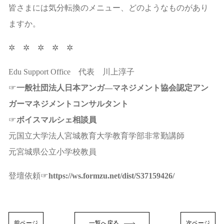
皆さまには気分転換のメニュー、どのようなものがあり
ますか。
✲ ✲ ✲ ✲ ✲
Edu Support Office 代表 川上淳子
☞
一般社団法人日本アンガ―マネジメント協会認定アン
ガーマネジメントコンサルタント
☞
ボイスマルシェ相談員
元国立大学法人宮城教育大学教育学部非常勤講師
元宮城県公立小学校教員
登壇依頼☞
https://ws.formzu.net/dist/S37159426/
前ページ
一覧へ戻る
次ページ