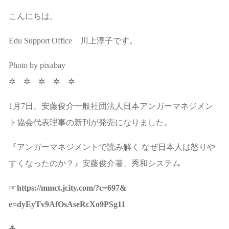
こんにちは。
Edu Support Office 川上淳子です。
Photo by pixabay
✲ ✲ ✲ ✲ ✲
1月7日、安藤俊介一般社団法人日本アンガーマネジメン
ト協会代表理事の新刊が発売になりました。
『アンガーマネジメントで読み解く なぜ日本人は怒りや
すくなったのか？』安藤俊介著、秀和システム
☞
https://mmct.jcity.com/?c=697&
e=dyEyTv9AfOsAseRcXo9PSg11
☘