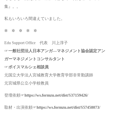
集』。。
私もいろいろ間違えていました。
✲ ✲ ✲ ✲ ✲
Edu Support Office 代表 川上淳子
☞
一般社団法人日本アンガ―マネジメント協会認定アン
ガーマネジメントコンサルタント
☞
ボイスマルシェ相談員
元国立大学法人宮城教育大学教育学部非常勤講師
元宮城県公立小学校教員
登壇依頼☞
https://ws.formzu.net/dist/S37159426/
取材・出演依頼☞
https://ws.formzu.net/dist/S57458073/