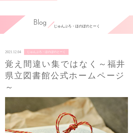
Blog
じゅんぶろ・ほのぼのとーく
2021.12.04
じゅんぶろ・ほのぼのとーく
覚え間違い集ではなく～福井
県立図書館公式ホームページ
～