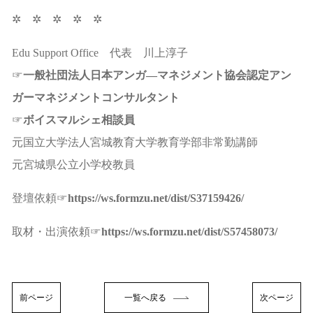
✲ ✲ ✲ ✲ ✲
Edu Support Office 代表 川上淳子
☞
一般社団法人日本アンガ―マネジメント協会認定アン
ガーマネジメントコンサルタント
☞
ボイスマルシェ相談員
元国立大学法人宮城教育大学教育学部非常勤講師
元宮城県公立小学校教員
登壇依頼☞
https://ws.formzu.net/dist/S37159426/
取材・出演依頼☞
https://ws.formzu.net/dist/S57458073/
前ページ
一覧へ戻る
次ページ