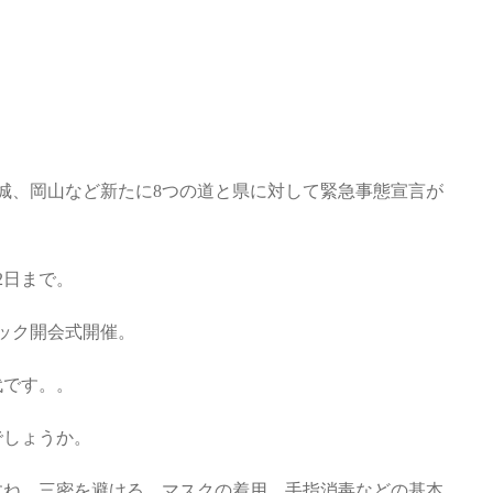
宮城、岡山など新たに8つの道と県に対して緊急事態宣言が
2日まで。
ピック開会式開催。
代です。。
でしょうか。
すね。三密を避ける、マスクの着用、手指消毒などの基本