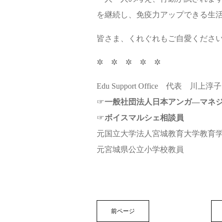
を継続し、免疫力アップできる生
皆さま、くれぐれもご自愛くださ
✲ ✲ ✲ ✲ ✲
Edu Support Office 代表 川上淳子
☞
一般社団法人日本アンガ―マネ
☞
ボイスマルシェ相談員
元国立大学法人宮城教育大学教育
元宮城県公立小学校教員
前ページ