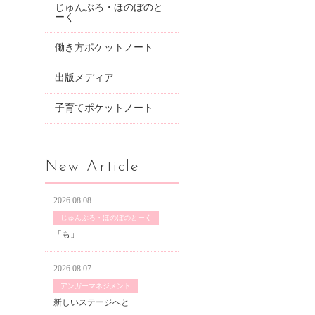
じゅんぶろ・ほのぼのと
ーく
働き方ポケットノート
出版メディア
子育てポケットノート
New Article
2026.08.08
じゅんぶろ・ほのぼのとーく
「も」
2026.08.07
アンガーマネジメント
新しいステージへと