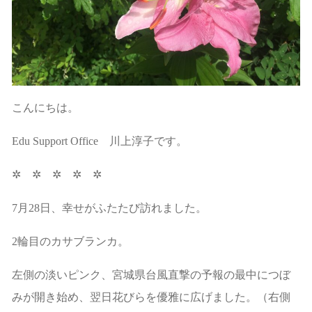
こんにちは。
Edu Support Office 川上淳子です。
✲ ✲ ✲ ✲ ✲
7月28日、幸せがふたたび訪れました。
2輪目のカサブランカ。
左側の淡いピンク、宮城県台風直撃の予報の最中につぼ
みが開き始め、翌日花びらを優雅に広げました。（右側