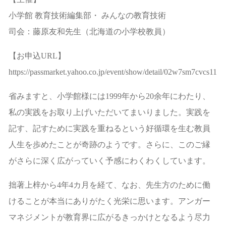
小学館 教育技術編集部・ みんなの教育技術
司会：藤原友和先生（北海道の小学校教員）
【お申込URL】
https://passmarket.yahoo.co.jp/event/show/detail/02w7sm7cvcs11.h
省みますと、小学館様には1999年から20余年にわたり、
私の実践をお取り上げいただいてまいりました。実践を
記す、記すために実践を重ねるという好循環を生む教員
人生を歩めたことが奇跡のようです。さらに、このご縁
がさらに深く広がっていく予感にわくわくしています。
拙著上梓から4年4カ月を経て、なお、先生方のために働
けることが本当にありがたく光栄に思います。アンガー
マネジメントが教育界に広がるきっかけとなるよう尽力