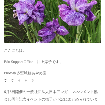
こんにちは。
Edu Support Office 川上淳子です。
Photo＠多賀城跡あやめ園
✲ ✲ ✲ ✲ ✲
6月6日開催の一般社団法人日本アンガ―マネジメント協
会10周年記念イベントの様子が下記にまとめられていま