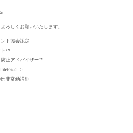
6/
。よろしくお願いいたします。
メント協会認定
ント™
ト防止アドバイザー™
litetor/2115
学部非常勤講師