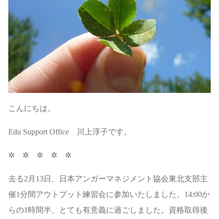
こんにちは。
Edu Support Office 川上淳子です。
✲ ✲ ✲ ✲ ✲
去る2月13日、日本アンガーマネジメント協会東北支部主
催1分間アウトプット練習会に参加いたしました。14:00か
らの1時間半、とても有意義に過ごしました。資格取得後