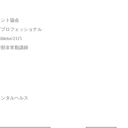
メント協会
グプロフェッショナル
litetor/2115
学部非常勤講師
メンタルヘルス