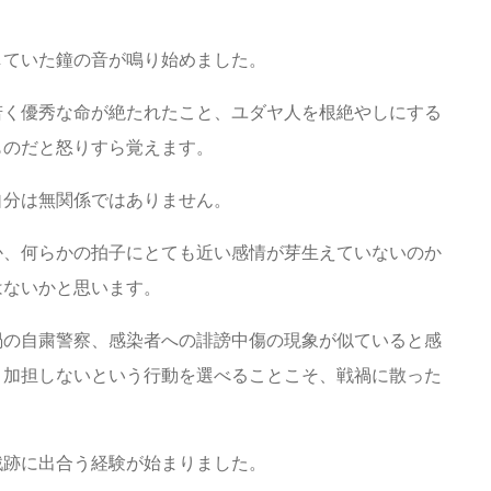
していた鐘の音が鳴り始めました。
若く優秀な命が絶たれたこと、ユダヤ人を根絶やしにする
ものだと怒りすら覚えます。
自分は無関係ではありません。
か、何らかの拍子にとても近い感情が芽生えていないのか
はないかと思います。
禍の自粛警察、感染者への誹謗中傷の現象が似ていると感
、加担しないという行動を選べることこそ、戦禍に散った
戦跡に出合う経験が始まりました。