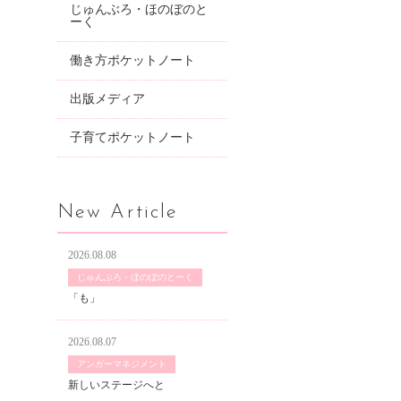
じゅんぶろ・ほのぼのと
ーく
働き方ポケットノート
出版メディア
子育てポケットノート
New Article
2026.08.08
じゅんぶろ・ほのぼのとーく
「も」
2026.08.07
アンガーマネジメント
新しいステージへと