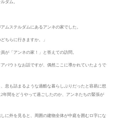
テルダム。
先がアムステルダムにあるアンネの家でした。
のどちらに行きますか。」
全員が「アンネの家！」と答えての訪問。
てアバウトなお話ですが、偶然ここに導かれていたようで
く、息も詰まるような過酷な暮らしぶりだったと容易に想
2年間をどうやって過ごしたのか、アンネたちの緊張が
越しに外を見ると、周囲の建物全体が中庭を囲むロ字にな