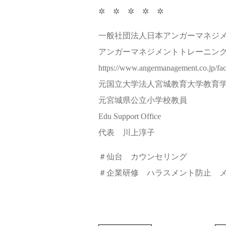
✲ ✲ ✲ ✲ ✲
一般社団法人日本アンガーマネジ
アンガーマネジメントトレーニン
https://www.angermanagement.co.jp/faci
元国立大学法人宮城教育大学教育
元宮城県公立小学校教員
Edu Support Office
代表 川上淳子
＃仙台 カウンセリング
＃企業研修 ハラスメント防止 