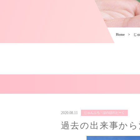
Home
じ
2020.08.11
じゅんぶろ・ほのぼのとーく
過去の出来事から