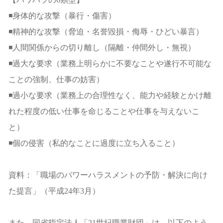
◾身体的な攻撃（暴行・傷害）
◾精神的な攻撃（脅迫・名誉毀損・侮辱・ひどい暴言）
◾人間関係からの切り離し（隔離・仲間外し・無視）
◾過大な要求（業務上明らかに不要なことや遂行不可能な
ことの強制、仕事の妨害）
◾過小な要求（業務上の合理性なく、能力や経験とかけ離
れた程度の低い仕事を命じることや仕事を与えないこ
と）
◾個の侵害（私的なことに過度に立ち入ること）
資料：「職場のパワーハラスメントの予防・解決に向け
た提言」（平成24年3月）
また、同省指定法人「21世紀職業財団」は、以下のよう