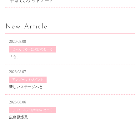
子育てポケットノート
New Article
2026.08.08
じゅんぶろ・ほのぼのとーく
「も」
2026.08.07
アンガーマネジメント
新しいステージへと
2026.08.06
じゅんぶろ・ほのぼのとーく
広島原爆忌