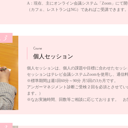
A：現在、主にオンライン会議システム「Zoom」にて
（カフェ、レストランはNG）であればご受講できます
3
e
Course
個人セッション
個人セッションは、個人の課題や目標に合わせたセッシ
セッションはテレビ会議システムZoomを使用し、通信
※標準期間は週1回60分～90分 月5回の3カ月です。
アンガーマネジメント診断ご受検２回を必須とさせてい
ます。）
※なお実施時間、回数等ご相談に応じております。 お