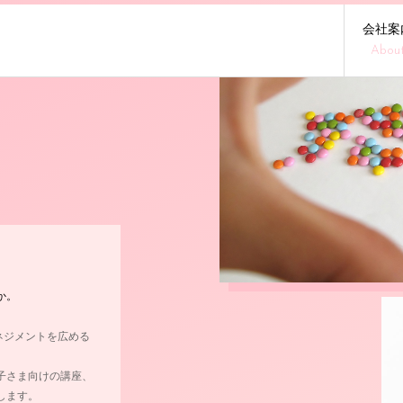
会社案
Abou
！
か。
ガーマネジメントを広める
子さま向けの講座、
します。