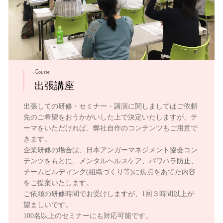
Course
出張講座
出張しての研修・セミナー・講演に関しましてはご依頼
先のご希望をおうかがいした上で決定いたしますが、テ
ーマをいただければ、弊社自作のコンテンツもご用意で
きます。
企業研修の場合は、日本アンガーマネジメント協会コン
テンツをもとに、メンタルヘルスケア、パワハラ防止、
チームビルディング(組織づくり等)に焦点をあてた内容
をご提案いたします。
ご依頼の研修時間でお受けしますが、1回３時間以上が
望ましいです。
100名以上のセミナーにも対応可能です。