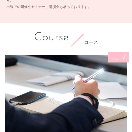
す。
出張での研修やセミナー、講演会も承っております。
Course
コース
1
Course