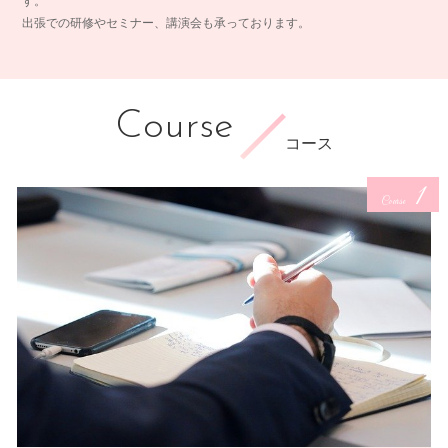
す。
出張での研修やセミナー、講演会も承っております。
Course
コース
1
Course