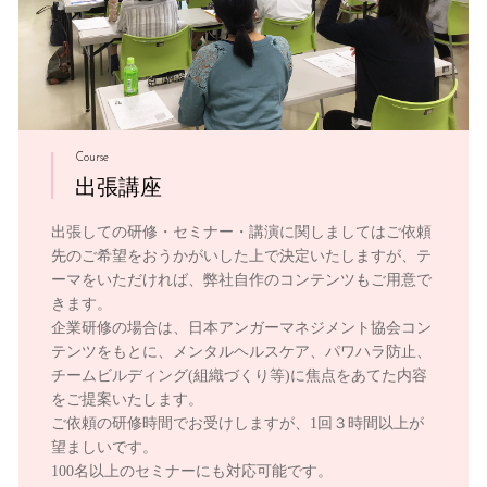
Course
出張講座
出張しての研修・セミナー・講演に関しましてはご依頼
先のご希望をおうかがいした上で決定いたしますが、テ
ーマをいただければ、弊社自作のコンテンツもご用意で
きます。
企業研修の場合は、日本アンガーマネジメント協会コン
テンツをもとに、メンタルヘルスケア、パワハラ防止、
チームビルディング(組織づくり等)に焦点をあてた内容
をご提案いたします。
ご依頼の研修時間でお受けしますが、1回３時間以上が
望ましいです。
100名以上のセミナーにも対応可能です。