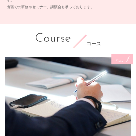
す。
出張での研修やセミナー、講演会も承っております。
Course
コース
1
Course