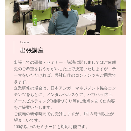
Course
出張講座
出張しての研修・セミナー・講演に関しましてはご依頼
先のご希望をおうかがいした上で決定いたしますが、テ
ーマをいただければ、弊社自作のコンテンツもご用意で
きます。
企業研修の場合は、日本アンガーマネジメント協会コン
テンツをもとに、メンタルヘルスケア、パワハラ防止、
チームビルディング(組織づくり等)に焦点をあてた内容
をご提案いたします。
ご依頼の研修時間でお受けしますが、1回３時間以上が
望ましいです。
100名以上のセミナーにも対応可能です。