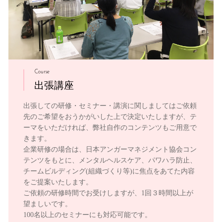
Course
出張講座
出張しての研修・セミナー・講演に関しましてはご依頼
先のご希望をおうかがいした上で決定いたしますが、テ
ーマをいただければ、弊社自作のコンテンツもご用意で
きます。
企業研修の場合は、日本アンガーマネジメント協会コン
テンツをもとに、メンタルヘルスケア、パワハラ防止、
チームビルディング(組織づくり等)に焦点をあてた内容
をご提案いたします。
ご依頼の研修時間でお受けしますが、1回３時間以上が
望ましいです。
100名以上のセミナーにも対応可能です。