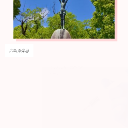
広島原爆忌
じゅんぶろ・ほのぼの
とーく