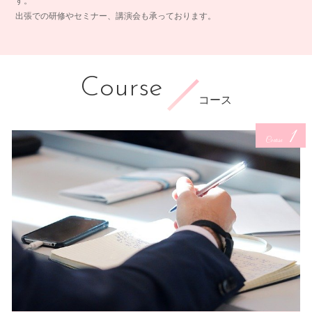
す。
出張での研修やセミナー、講演会も承っております。
Course
コース
1
Course