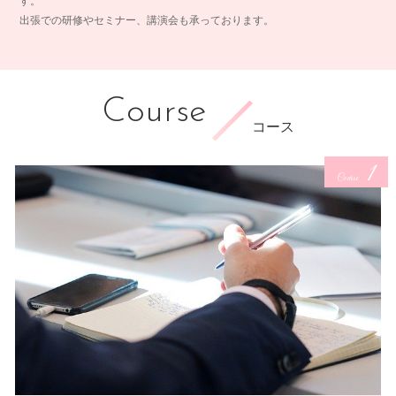
す。
出張での研修やセミナー、講演会も承っております。
Course
コース
1
Course