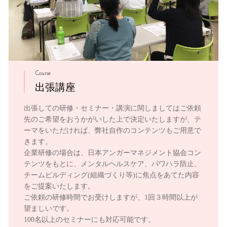
Course
出張講座
出張しての研修・セミナー・講演に関しましてはご依頼
先のご希望をおうかがいした上で決定いたしますが、テ
ーマをいただければ、弊社自作のコンテンツもご用意で
きます。
企業研修の場合は、日本アンガーマネジメント協会コン
テンツをもとに、メンタルヘルスケア、パワハラ防止、
チームビルディング(組織づくり等)に焦点をあてた内容
をご提案いたします。
ご依頼の研修時間でお受けしますが、1回３時間以上が
望ましいです。
100名以上のセミナーにも対応可能です。