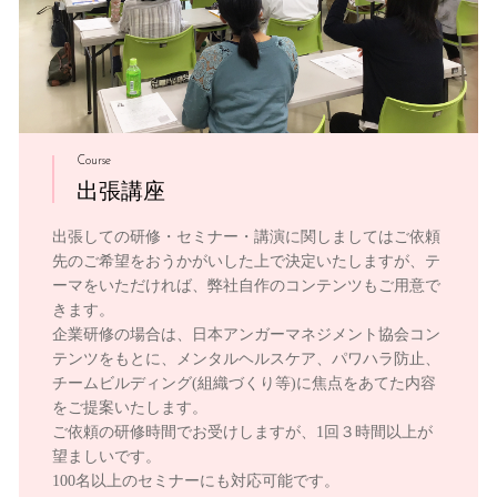
Course
出張講座
出張しての研修・セミナー・講演に関しましてはご依頼
先のご希望をおうかがいした上で決定いたしますが、テ
ーマをいただければ、弊社自作のコンテンツもご用意で
きます。
企業研修の場合は、日本アンガーマネジメント協会コン
テンツをもとに、メンタルヘルスケア、パワハラ防止、
チームビルディング(組織づくり等)に焦点をあてた内容
をご提案いたします。
ご依頼の研修時間でお受けしますが、1回３時間以上が
望ましいです。
100名以上のセミナーにも対応可能です。