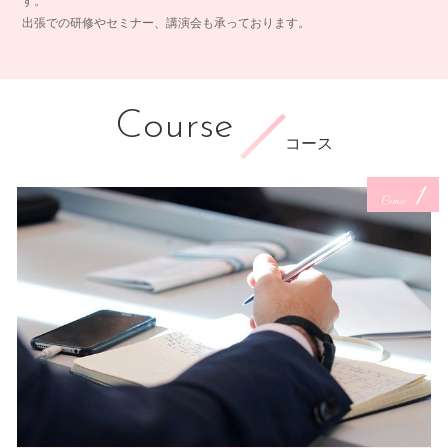
す。
出張での研修やセミナー、講演会も承っております。
Course
コース
1
Course