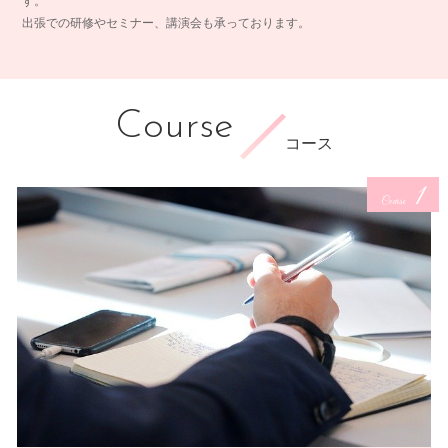
す。
出張での研修やセミナー、講演会も承っております。
Course
コース
1
Course