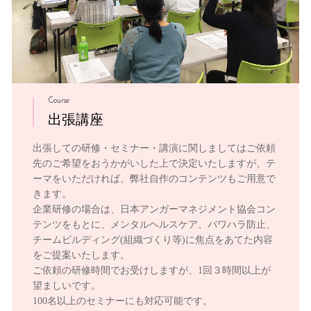
Course
出張講座
出張しての研修・セミナー・講演に関しましてはご依頼
先のご希望をおうかがいした上で決定いたしますが、テ
ーマをいただければ、弊社自作のコンテンツもご用意で
きます。
企業研修の場合は、日本アンガーマネジメント協会コン
テンツをもとに、メンタルヘルスケア、パワハラ防止、
チームビルディング(組織づくり等)に焦点をあてた内容
をご提案いたします。
ご依頼の研修時間でお受けしますが、1回３時間以上が
望ましいです。
100名以上のセミナーにも対応可能です。