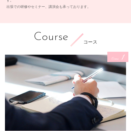
す。
出張での研修やセミナー、講演会も承っております。
Course
コース
1
Course