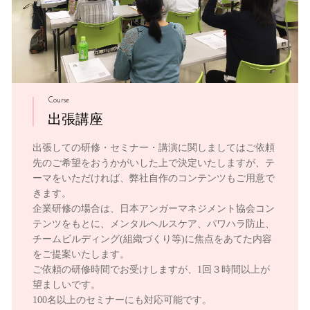
Course
出張講座
出張しての研修・セミナー・講演に関しましてはご依頼
先のご希望をおうかがいした上で決定いたしますが、テ
ーマをいただければ、弊社自作のコンテンツもご用意で
きます。
企業研修の場合は、日本アンガーマネジメント協会コン
テンツをもとに、メンタルヘルスケア、パワハラ防止、
チームビルディング(組織づくり等)に焦点をあてた内容
をご提案いたします。
ご依頼の研修時間でお受けしますが、1回３時間以上が
望ましいです。
100名以上のセミナーにも対応可能です。