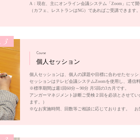
A：現在、主にオンライン会議システム「Zoom」にて
（カフェ、レストランはNG）であればご受講できます
3
e
Course
個人セッション
個人セッションは、個人の課題や目標に合わせたセッシ
セッションはテレビ会議システムZoomを使用し、通信
※標準期間は週1回60分～90分 月5回の3カ月です。
アンガーマネジメント診断ご受検２回を必須とさせてい
ます。）
※なお実施時間、回数等ご相談に応じております。 お