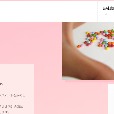
会社案
Abou
！
か。
ガーマネジメントを広める
子さま向けの講座、
します。