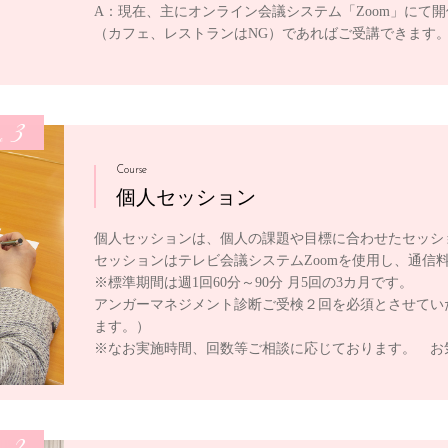
A：現在、主にオンライン会議システム「Zoom」にて
（カフェ、レストランはNG）であればご受講できます
3
e
Course
個人セッション
個人セッションは、個人の課題や目標に合わせたセッシ
セッションはテレビ会議システムZoomを使用し、通信
※標準期間は週1回60分～90分 月5回の3カ月です。
アンガーマネジメント診断ご受検２回を必須とさせてい
ます。）
※なお実施時間、回数等ご相談に応じております。 お