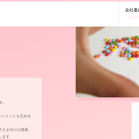
会社案
Abou
！
か。
ガーマネジメントを広める
子さま向けの講座、
します。