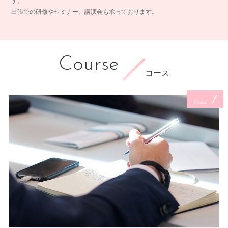
す。
出張での研修やセミナー、講演会も承っております。
Course
コース
1
Course