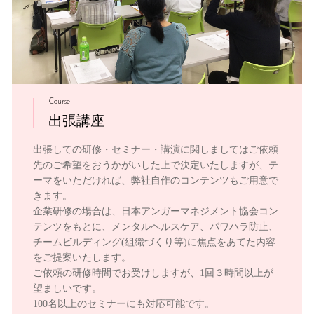
Course
出張講座
出張しての研修・セミナー・講演に関しましてはご依頼
先のご希望をおうかがいした上で決定いたしますが、テ
ーマをいただければ、弊社自作のコンテンツもご用意で
きます。
企業研修の場合は、日本アンガーマネジメント協会コン
テンツをもとに、メンタルヘルスケア、パワハラ防止、
チームビルディング(組織づくり等)に焦点をあてた内容
をご提案いたします。
ご依頼の研修時間でお受けしますが、1回３時間以上が
望ましいです。
100名以上のセミナーにも対応可能です。