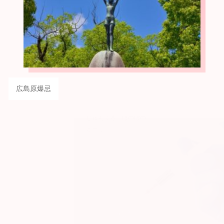
広島原爆忌
じゅんぶろ・ほのぼの
とーく