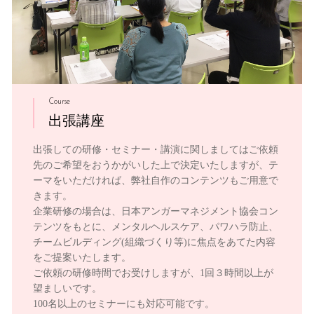
Course
出張講座
出張しての研修・セミナー・講演に関しましてはご依頼
先のご希望をおうかがいした上で決定いたしますが、テ
ーマをいただければ、弊社自作のコンテンツもご用意で
きます。
企業研修の場合は、日本アンガーマネジメント協会コン
テンツをもとに、メンタルヘルスケア、パワハラ防止、
チームビルディング(組織づくり等)に焦点をあてた内容
をご提案いたします。
ご依頼の研修時間でお受けしますが、1回３時間以上が
望ましいです。
100名以上のセミナーにも対応可能です。