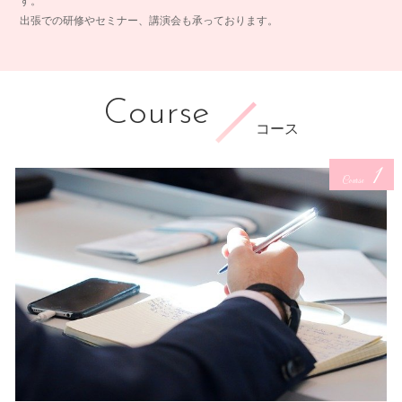
す。
出張での研修やセミナー、講演会も承っております。
Course
コース
1
Course