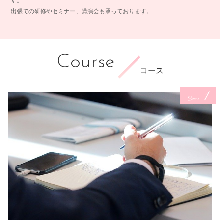
す。
出張での研修やセミナー、講演会も承っております。
Course
コース
1
Course