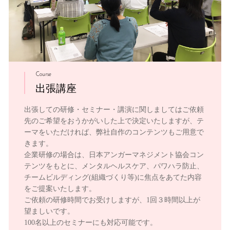
Course
出張講座
出張しての研修・セミナー・講演に関しましてはご依頼
先のご希望をおうかがいした上で決定いたしますが、テ
ーマをいただければ、弊社自作のコンテンツもご用意で
きます。
企業研修の場合は、日本アンガーマネジメント協会コン
テンツをもとに、メンタルヘルスケア、パワハラ防止、
チームビルディング(組織づくり等)に焦点をあてた内容
をご提案いたします。
ご依頼の研修時間でお受けしますが、1回３時間以上が
望ましいです。
100名以上のセミナーにも対応可能です。