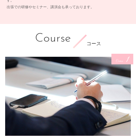
す。
出張での研修やセミナー、講演会も承っております。
Course
コース
1
Course