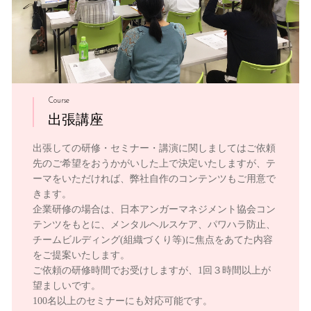
Course
出張講座
出張しての研修・セミナー・講演に関しましてはご依頼
先のご希望をおうかがいした上で決定いたしますが、テ
ーマをいただければ、弊社自作のコンテンツもご用意で
きます。
企業研修の場合は、日本アンガーマネジメント協会コン
テンツをもとに、メンタルヘルスケア、パワハラ防止、
チームビルディング(組織づくり等)に焦点をあてた内容
をご提案いたします。
ご依頼の研修時間でお受けしますが、1回３時間以上が
望ましいです。
100名以上のセミナーにも対応可能です。