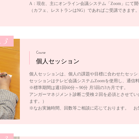
A：現在、主にオンライン会議システム「Zoom」にて
（カフェ、レストランはNG）であればご受講できます
3
e
Course
個人セッション
個人セッションは、個人の課題や目標に合わせたセッシ
セッションはテレビ会議システムZoomを使用し、通信
※標準期間は週1回60分～90分 月5回の3カ月です。
アンガーマネジメント診断ご受検２回を必須とさせてい
ます。）
※なお実施時間、回数等ご相談に応じております。 お