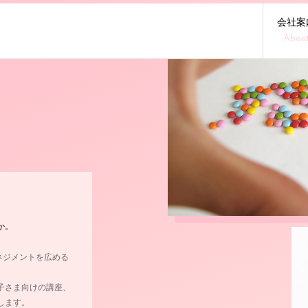
会社案
Abou
！
か。
ガーマネジメントを広める
子さま向けの講座、
します。