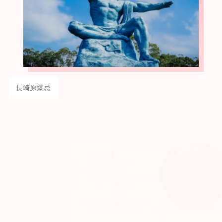
長崎原爆忌
じゅんぶろ・ほのぼの
とーく