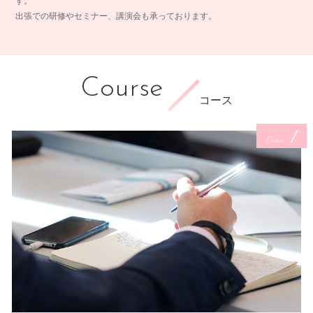
す。
出張での研修やセミナー、講演会も承っております。
Course
コース
1
Course