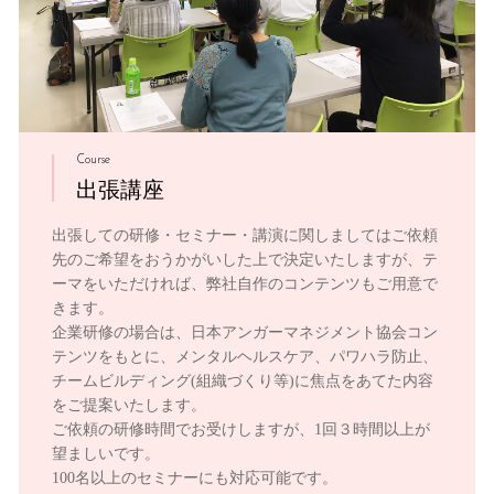
Course
出張講座
出張しての研修・セミナー・講演に関しましてはご依頼
先のご希望をおうかがいした上で決定いたしますが、テ
ーマをいただければ、弊社自作のコンテンツもご用意で
きます。
企業研修の場合は、日本アンガーマネジメント協会コン
テンツをもとに、メンタルヘルスケア、パワハラ防止、
チームビルディング(組織づくり等)に焦点をあてた内容
をご提案いたします。
ご依頼の研修時間でお受けしますが、1回３時間以上が
望ましいです。
100名以上のセミナーにも対応可能です。