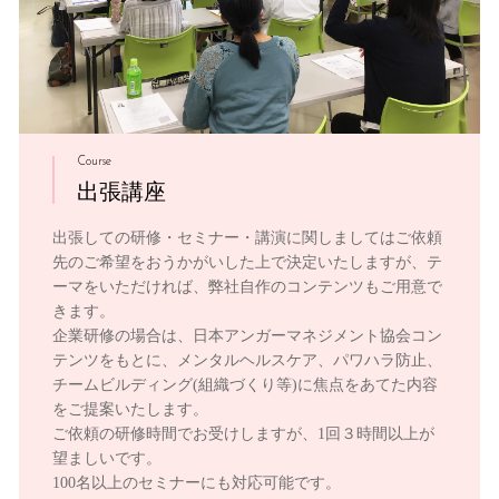
Course
出張講座
出張しての研修・セミナー・講演に関しましてはご依頼
先のご希望をおうかがいした上で決定いたしますが、テ
ーマをいただければ、弊社自作のコンテンツもご用意で
きます。
企業研修の場合は、日本アンガーマネジメント協会コン
テンツをもとに、メンタルヘルスケア、パワハラ防止、
チームビルディング(組織づくり等)に焦点をあてた内容
をご提案いたします。
ご依頼の研修時間でお受けしますが、1回３時間以上が
望ましいです。
100名以上のセミナーにも対応可能です。