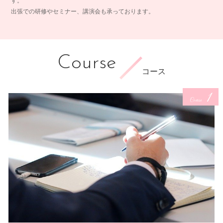
す。
出張での研修やセミナー、講演会も承っております。
Course
コース
1
Course