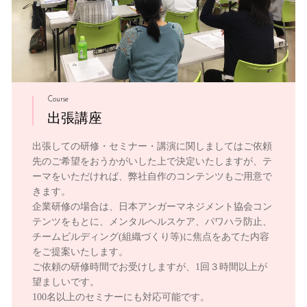
Course
出張講座
出張しての研修・セミナー・講演に関しましてはご依頼
先のご希望をおうかがいした上で決定いたしますが、テ
ーマをいただければ、弊社自作のコンテンツもご用意で
きます。
企業研修の場合は、日本アンガーマネジメント協会コン
テンツをもとに、メンタルヘルスケア、パワハラ防止、
チームビルディング(組織づくり等)に焦点をあてた内容
をご提案いたします。
ご依頼の研修時間でお受けしますが、1回３時間以上が
望ましいです。
100名以上のセミナーにも対応可能です。