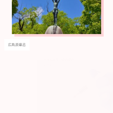
広島原爆忌
じゅんぶろ・ほのぼの
とーく