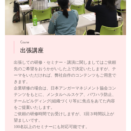
Course
出張講座
出張しての研修・セミナー・講演に関しましてはご依頼
先のご希望をおうかがいした上で決定いたしますが、テ
ーマをいただければ、弊社自作のコンテンツもご用意で
きます。
企業研修の場合は、日本アンガーマネジメント協会コン
テンツをもとに、メンタルヘルスケア、パワハラ防止、
チームビルディング(組織づくり等)に焦点をあてた内容
をご提案いたします。
ご依頼の研修時間でお受けしますが、1回３時間以上が
望ましいです。
100名以上のセミナーにも対応可能です。