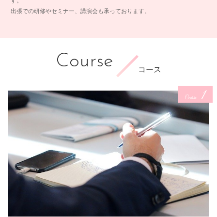
す。
出張での研修やセミナー、講演会も承っております。
Course
コース
1
Course