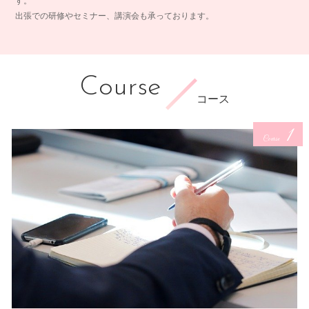
す。
出張での研修やセミナー、講演会も承っております。
Course
コース
1
Course