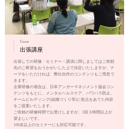
Course
出張講座
出張しての研修・セミナー・講演に関しましてはご依頼
先のご希望をおうかがいした上で決定いたしますが、テ
ーマをいただければ、弊社自作のコンテンツもご用意で
きます。
企業研修の場合は、日本アンガーマネジメント協会コン
テンツをもとに、メンタルヘルスケア、パワハラ防止、
チームビルディング(組織づくり等)に焦点をあてた内容
をご提案いたします。
ご依頼の研修時間でお受けしますが、1回３時間以上が
望ましいです。
100名以上のセミナーにも対応可能です。