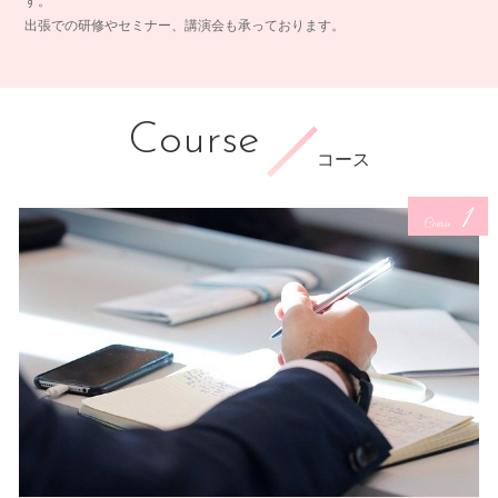
す。
出張での研修やセミナー、講演会も承っております。
Course
コース
1
Course