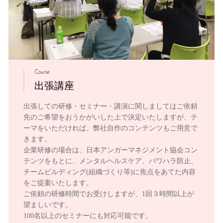
Course
出張講座
出張しての研修・セミナー・講演に関しましてはご依頼
先のご希望をおうかがいした上で決定いたしますが、テ
ーマをいただければ、弊社自作のコンテンツもご用意で
きます。
企業研修の場合は、日本アンガーマネジメント協会コン
テンツをもとに、メンタルヘルスケア、パワハラ防止、
チームビルディング(組織づくり等)に焦点をあてた内容
をご提案いたします。
ご依頼の研修時間でお受けしますが、1回３時間以上が
望ましいです。
100名以上のセミナーにも対応可能です。