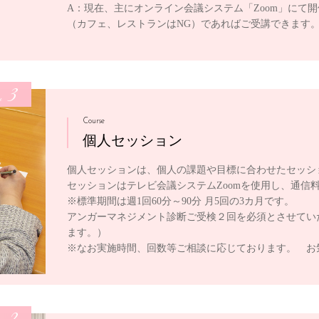
A：現在、主にオンライン会議システム「Zoom」にて
（カフェ、レストランはNG）であればご受講できます
3
e
Course
個人セッション
個人セッションは、個人の課題や目標に合わせたセッシ
セッションはテレビ会議システムZoomを使用し、通信
※標準期間は週1回60分～90分 月5回の3カ月です。
アンガーマネジメント診断ご受検２回を必須とさせてい
ます。）
※なお実施時間、回数等ご相談に応じております。 お