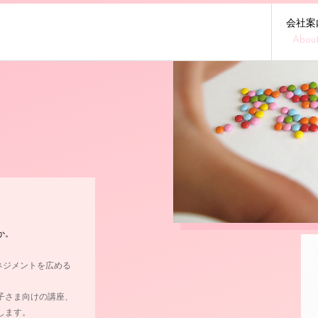
会社案
Abou
！
か。
ガーマネジメントを広める
子さま向けの講座、
します。