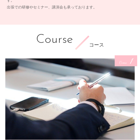
す。
出張での研修やセミナー、講演会も承っております。
Course
コース
1
Course