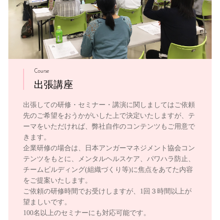
Course
出張講座
出張しての研修・セミナー・講演に関しましてはご依頼
先のご希望をおうかがいした上で決定いたしますが、テ
ーマをいただければ、弊社自作のコンテンツもご用意で
きます。
企業研修の場合は、日本アンガーマネジメント協会コン
テンツをもとに、メンタルヘルスケア、パワハラ防止、
チームビルディング(組織づくり等)に焦点をあてた内容
をご提案いたします。
ご依頼の研修時間でお受けしますが、1回３時間以上が
望ましいです。
100名以上のセミナーにも対応可能です。