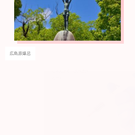
広島原爆忌
じゅんぶろ・ほのぼの
とーく