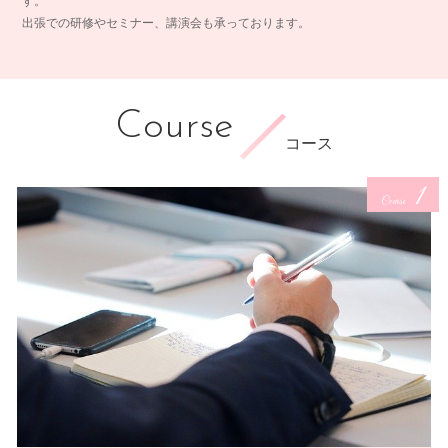
す。
出張での研修やセミナー、講演会も承っております。
Course
コース
1
Course