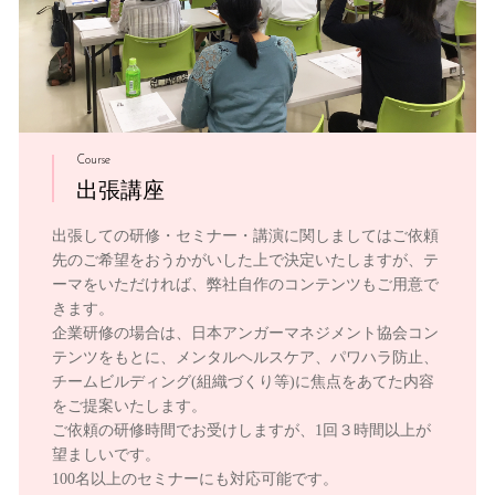
Course
出張講座
出張しての研修・セミナー・講演に関しましてはご依頼
先のご希望をおうかがいした上で決定いたしますが、テ
ーマをいただければ、弊社自作のコンテンツもご用意で
きます。
企業研修の場合は、日本アンガーマネジメント協会コン
テンツをもとに、メンタルヘルスケア、パワハラ防止、
チームビルディング(組織づくり等)に焦点をあてた内容
をご提案いたします。
ご依頼の研修時間でお受けしますが、1回３時間以上が
望ましいです。
100名以上のセミナーにも対応可能です。