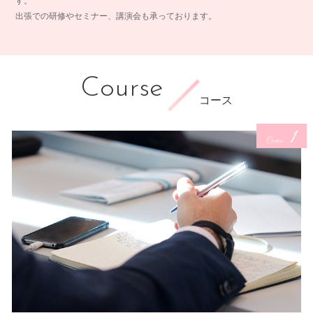
す。
出張での研修やセミナー、講演会も承っております。
Course
コース
1
Course