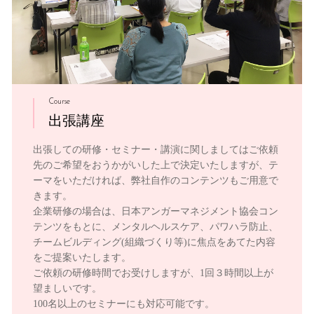
Course
出張講座
出張しての研修・セミナー・講演に関しましてはご依頼
先のご希望をおうかがいした上で決定いたしますが、テ
ーマをいただければ、弊社自作のコンテンツもご用意で
きます。
企業研修の場合は、日本アンガーマネジメント協会コン
テンツをもとに、メンタルヘルスケア、パワハラ防止、
チームビルディング(組織づくり等)に焦点をあてた内容
をご提案いたします。
ご依頼の研修時間でお受けしますが、1回３時間以上が
望ましいです。
100名以上のセミナーにも対応可能です。