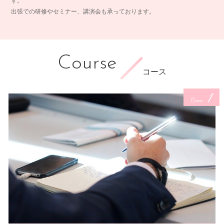
す。
出張での研修やセミナー、講演会も承っております。
Course
コース
1
Course