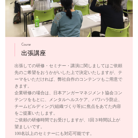
Course
出張講座
出張しての研修・セミナー・講演に関しましてはご依頼
先のご希望をおうかがいした上で決定いたしますが、テ
ーマをいただければ、弊社自作のコンテンツもご用意で
きます。
企業研修の場合は、日本アンガーマネジメント協会コン
テンツをもとに、メンタルヘルスケア、パワハラ防止、
チームビルディング(組織づくり等)に焦点をあてた内容
をご提案いたします。
ご依頼の研修時間でお受けしますが、1回３時間以上が
望ましいです。
100名以上のセミナーにも対応可能です。