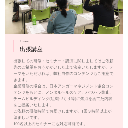
Course
出張講座
出張しての研修・セミナー・講演に関しましてはご依頼
先のご希望をおうかがいした上で決定いたしますが、テ
ーマをいただければ、弊社自作のコンテンツもご用意で
きます。
企業研修の場合は、日本アンガーマネジメント協会コン
テンツをもとに、メンタルヘルスケア、パワハラ防止、
チームビルディング(組織づくり等)に焦点をあてた内容
をご提案いたします。
ご依頼の研修時間でお受けしますが、1回３時間以上が
望ましいです。
100名以上のセミナーにも対応可能です。