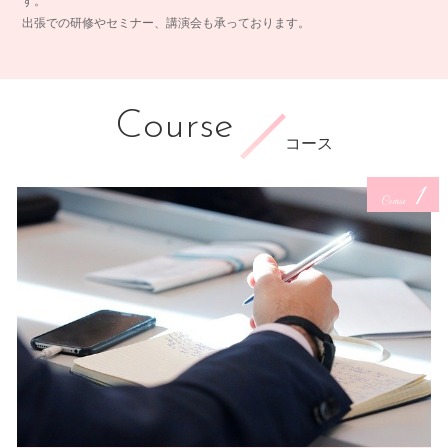
す。
出張での研修やセミナー、講演会も承っております。
Course
コース
1
Course